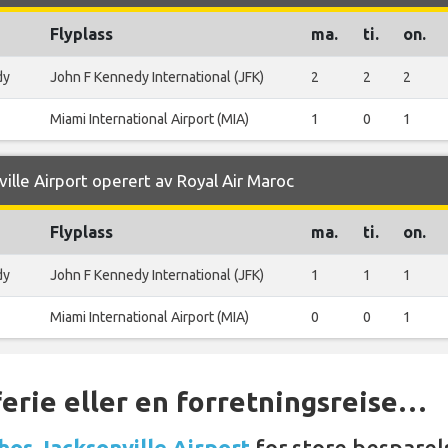
Flyplass
ma.
ti.
on.
dy
John F Kennedy International (JFK)
2
2
2
Miami International Airport (MIA)
1
0
1
ville Airport operert av Royal Air Maroc
Flyplass
ma.
ti.
on.
dy
John F Kennedy International (JFK)
1
1
1
Miami International Airport (MIA)
0
0
1
ferie eller en forretningsreise…
 hos Jacksonville Airport
for store besparel