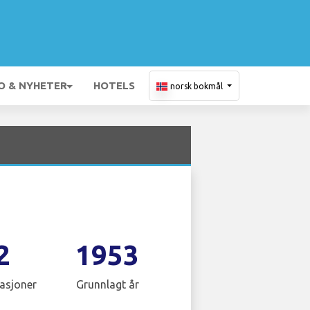
O & NYHETER
HOTELS
norsk bokmål
2
1953
asjoner
Grunnlagt år