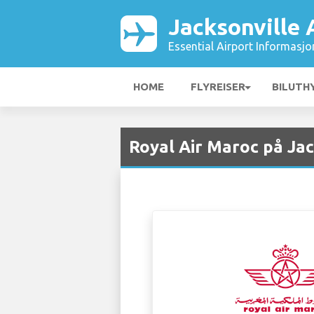
Jacksonville 
Essential Airport Informasjo
HOME
FLYREISER
BILUTH
Royal Air Maroc på Jac