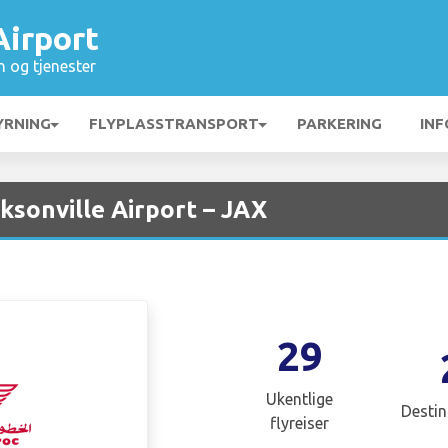
Airport
n og tjenester
YRNING
FLYPLASSTRANSPORT
PARKERING
INF
ksonville Airport – JAX
29
Ukentlige
Destin
flyreiser