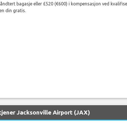
lhåndtert bagasje eller £520 (€600) i kompensasjon ved kvalifis
n din gratis.
jener Jacksonville Airport (JAX)