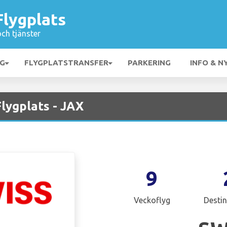
Flygplats
och tjänster
NG
FLYGPLATSTRANSFER
PARKERING
INFO & N
Flygplats - JAX
9
Veckoflyg
Destin