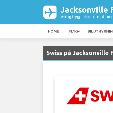
Jacksonville 
Viktig flygplatsinformation 
HOME
FLYG
BILUTHYRNI
Swiss på Jacksonville 