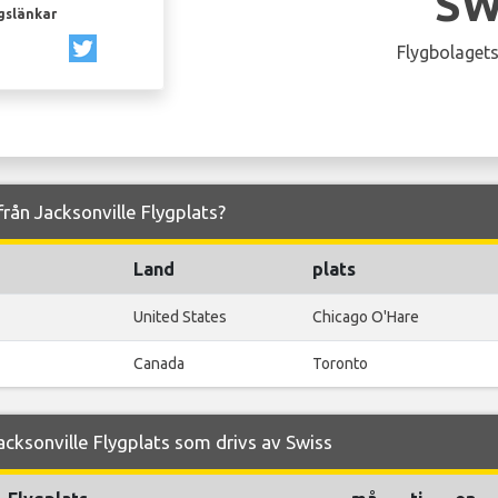
SW
gslänkar
Flygbolagets
 från Jacksonville Flygplats?
Land
plats
United States
Chicago O'Hare
Canada
Toronto
cksonville Flygplats som drivs av Swiss