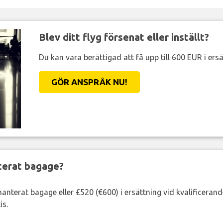
Blev ditt flyg försenat eller inställt?
Du kan vara berättigad att få upp till 600 EUR i ersä
GÖR ANSPRÅK NU!
nterat bagage?
lhanterat bagage eller £520 (€600) i ersättning vid kvalificeran
is.