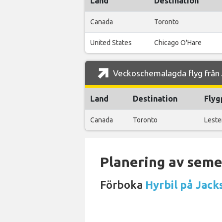
Land
Destination
Canada
Toronto
United States
Chicago O'Hare
Veckoschemalagda flyg från J
Land
Destination
Flyg
Canada
Toronto
Leste
Planering av semes
Förboka
Hyrbil på Jack