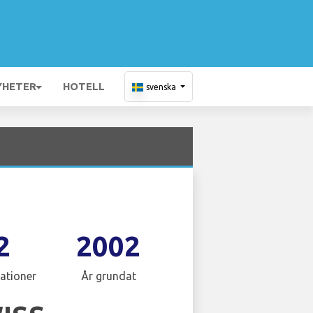
YHETER
HOTELL
svenska
2
2002
ationer
År grundat