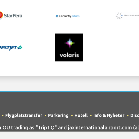
Flygplatstransfer
Parkering
Hotell
Info & Nyheter
Dis
U trading as "TripTQ" and jaxinternationalairport.com (al
Flygplats) / All Rights Reserved.