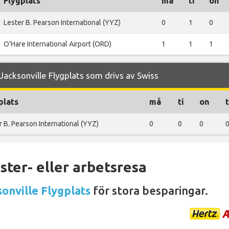
Flygplats
må
ti
on
Lester B. Pearson International (YYZ)
0
1
0
O'Hare International Airport (ORD)
1
1
1
acksonville Flygplats som drivs av Swiss
plats
må
ti
on
r B. Pearson International (YYZ)
0
0
0
ter- eller arbetsresa
sonville Flygplats
för stora besparingar.