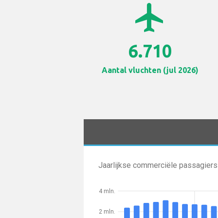
airplanemode_active
6.710
Aantal vluchten (jul 2026)
Jaarlijkse commerciële passagiers
4 mln.
2 mln.