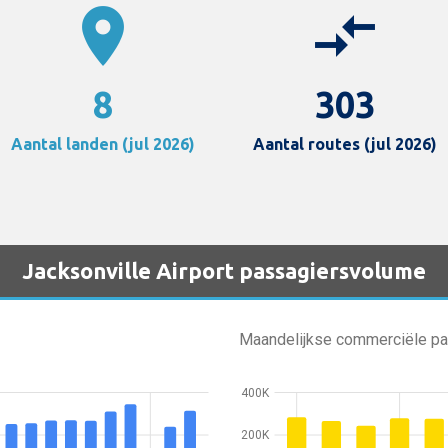
location_on
compare_arrows
8
303
Aantal landen (jul 2026)
Aantal routes (jul 2026)
Jacksonville Airport passagiersvolume
Maandelijkse commerciële p
400K
200K