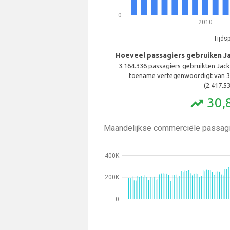
0
2010
Tijds
Hoeveel passagiers gebruiken Jac
3.164.336 passagiers gebruikten Jacks
toename vertegenwoordigt van 3
(2.417.53
30,
trending_up
Maandelijkse commerciële passagi
400K
200K
0