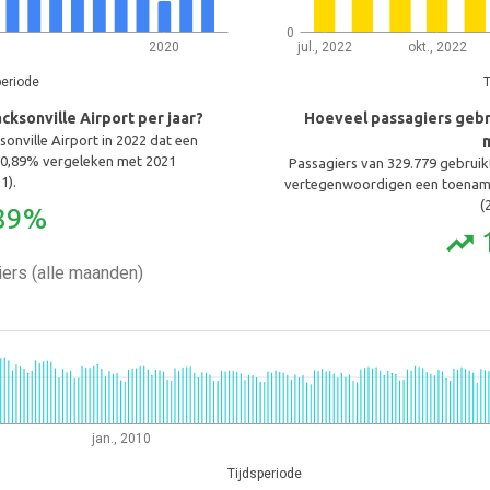
0
2020
jul., 2022
okt., 2022
periode
T
ksonville Airport per jaar?
Hoeveel passagiers gebru
onville Airport in 2022 dat een
0,89% vergeleken met 2021
Passagiers van 329.779 gebruikt
1).
vertegenwoordigen een toename
(
89%
trending_up
ers (alle maanden)
jan., 2010
Tijdsperiode