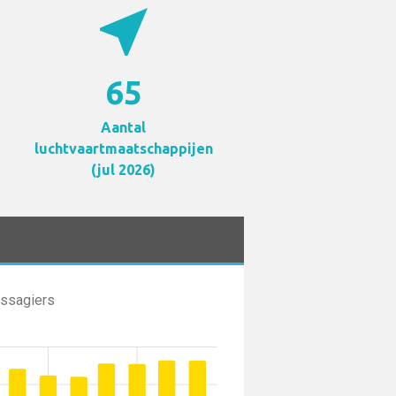
near_me
65
Aantal
luchtvaartmaatschappijen
(jul 2026)
assagiers