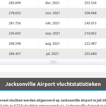
285.699
dec. 2021
253.556
278.652
nov. 2021
258.968
281.736
okt. 2021
243.015
245.692
sep. 2021
210.052
268.398
aug. 2021
222.487
286.437
jul. 2021
255.680
Jacksonville Airport vluchtstatistieken
veel vluchten werden uitgevoerd op Jacksonville Airport in juli 2
al zijn er 6710 vluchten gepasseerd via Jacksonville Airport in j