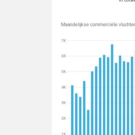
Maandelijkse commerciële vluchte
7K
6K
5K
4K
3K
2K
1K