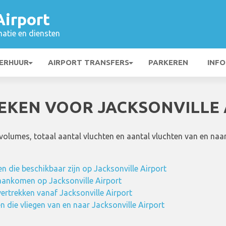
Airport
matie en diensten
ERHUUR
AIRPORT TRANSFERS
PARKEREN
INFO
IEKEN VOOR JACKSONVILLE
svolumes, totaal aantal vluchten en aantal vluchten van en n
 die beschikbaar zijn op Jacksonville Airport
 aankomen op Jacksonville Airport
vertrekken vanaf Jacksonville Airport
 die vliegen van en naar Jacksonville Airport