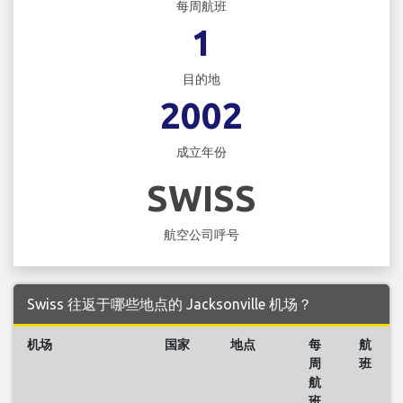
每周航班
1
目的地
2002
成立年份
SWISS
航空公司呼号
Swiss 往返于哪些地点的 Jacksonville 机场？
机场
国家
地点
每
航
周
班
航
班