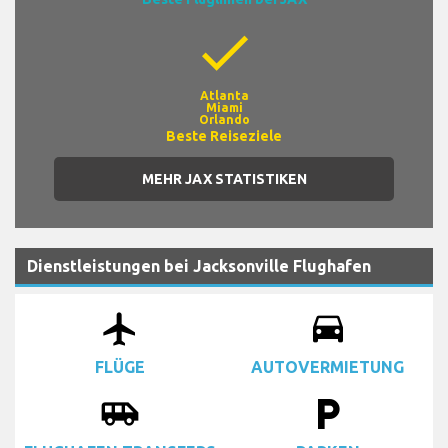
check
Atlanta
Miami
Orlando
Beste Reiseziele
MEHR JAX STATISTIKEN
Dienstleistungen bei Jacksonville Flughafen
airplanemode_active
drive_eta
FLÜGE
AUTOVERMIETUNG
airport_shuttle
local_parking