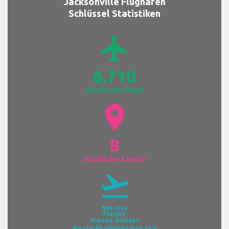
Jacksonville Flughafen
Schlüssel Statistiken
airplanemode_active
6.710
Anzahl der Flüge
location_on
8
Anzahl der Länder
flight_takeoff
NetJets
Flexjet
Breeze Airways
Beste Fluglinien bei JAX