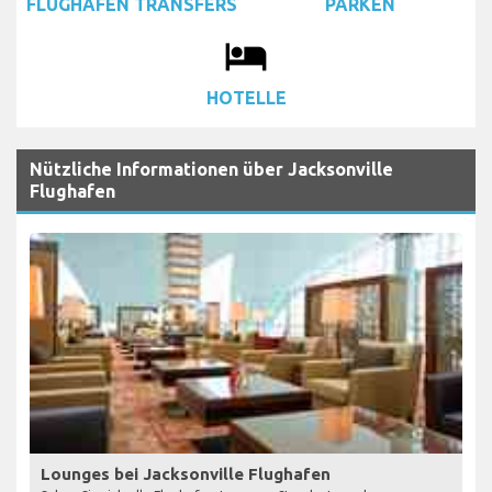
FLUGHAFEN TRANSFERS
PARKEN
local_hotel
HOTELLE
Nützliche Informationen über Jacksonville
Flughafen
Lounges bei Jacksonville Flughafen