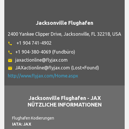
Jacksonville Flughafen
2400 Yankee Clipper Drive, Jacksonville, FL 32218, USA
+1 904 741-4902
phone
+1 904-380-4069 (Fundbüro)
phone
jaxactionline@flyjax.com
email
JAXactionline@flyjax.com (Lost+Found)
email
http://www.flyjax.com/Home.aspx
Jacksonville Flughafen - JAX
NÜTZLICHE INFORMATIONEN
Flughafen Kodierungen
IATA: JAX