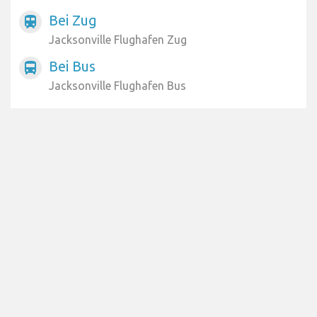
Bei Zug
train
Jacksonville Flughafen Zug
Bei Bus
directions_bus
Jacksonville Flughafen Bus