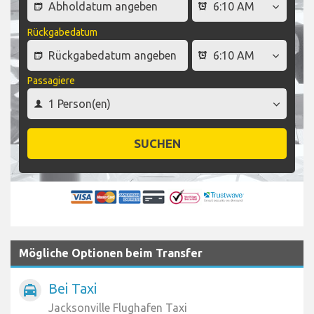
Rückgabedatum
Passagiere
SUCHEN
Mögliche Optionen beim Transfer
Bei Taxi
local_taxi
Jacksonville Flughafen Taxi