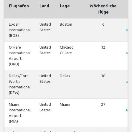
Flughafen
Land
Lage
Wöchentliche
F
Flüge
Logan
United
Boston
6
F
International
States
an
(BOS)
O'Hare
United
Chicago
12
F
International
States
O'Hare
an
Airport
(ORD)
Dallas/Fort
United
Dallas
38
F
Worth
States
an
International
(DFW)
Miami
United
Miami
27
F
International
States
an
Airport
(MIA)