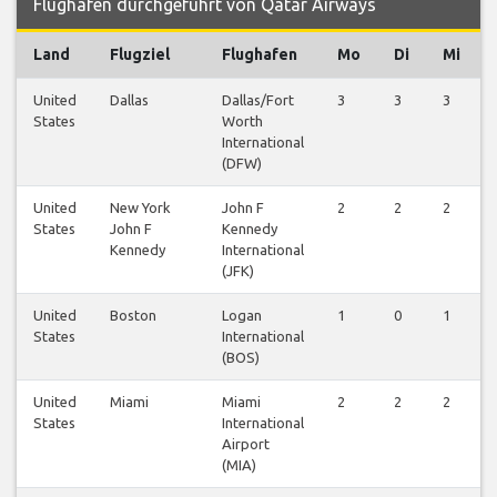
Flughafen durchgeführt von Qatar Airways
Land
Flugziel
Flughafen
Mo
Di
Mi
United
Dallas
Dallas/Fort
3
3
3
States
Worth
International
(DFW)
United
New York
John F
2
2
2
States
John F
Kennedy
Kennedy
International
(JFK)
United
Boston
Logan
1
0
1
States
International
(BOS)
United
Miami
Miami
2
2
2
States
International
Airport
(MIA)