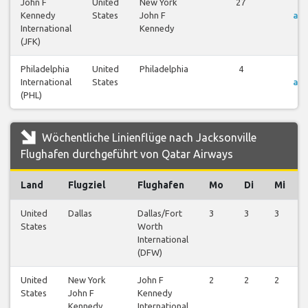
John F
United
New York
27
F
Kennedy
States
John F
an
International
Kennedy
(JFK)
Philadelphia
United
Philadelphia
4
F
International
States
an
(PHL)
Wöchentliche Linienflüge nach Jacksonville
Flughafen durchgeführt von Qatar Airways
Land
Flugziel
Flughafen
Mo
Di
Mi
United
Dallas
Dallas/Fort
3
3
3
States
Worth
International
(DFW)
United
New York
John F
2
2
2
States
John F
Kennedy
Kennedy
International