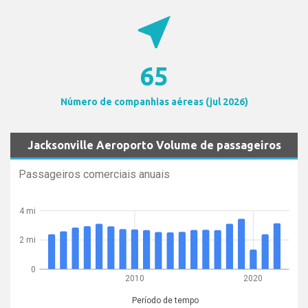
near_me
65
Número de companhias aéreas (jul 2026)
Jacksonville Aeroporto Volume de passageiros
Passageiros comerciais anuais
4 mi
2 mi
0
2010
2020
Período de tempo