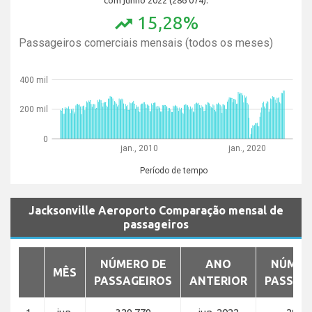
15,28%
trending_up
Passageiros comerciais mensais (todos os meses)
400 mil
200 mil
0
jan., 2010
jan., 2020
Período de tempo
Jacksonville Aeroporto Comparação mensal de
passageiros
NÚMERO DE
ANO
NÚMER
MÊS
PASSAGEIROS
ANTERIOR
PASSAG