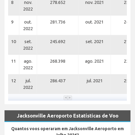
8
nov.
278.652
nov. 2021
258.9
2022
9
out.
281.736
out. 2021
243.0
2022
10
set.
245.692
set. 2021
210.0
2022
11
ago.
268.398
ago. 2021
222.4
2022
12
jul.
286.437
jul. 2021
255.6
2022
Jacksonville Aeroporto Estatísticas de Voo
Quantos voos operaram em Jacksonville Aeroporto em