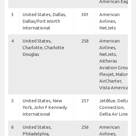
American Eagle
3
United States, Dallas,
301
American
Dallas/Fort Worth
Airlines,
International
NetJets
4
United States,
258
American
Charlotte, Charlotte
Airlines,
Douglas
NetJets,
Aitheras
Aviation Group,
Flexjet, Malone
AirCharter,
Vista America
5
United States, New
257
JetBlue, Delta
York, John F Kennedy
Connection,
International
Delta Air Lines
6
United States,
256
American
Philadelphia,
Airlines,