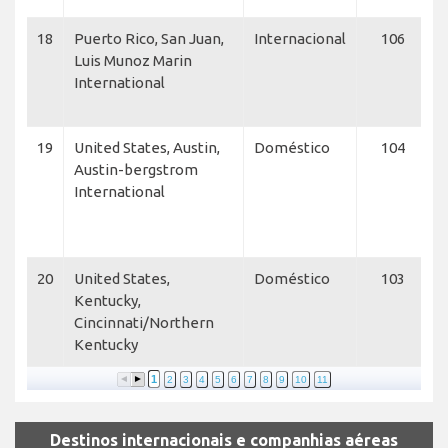
18
Puerto Rico, San Juan,
Internacional
106
F
Luis Munoz Marin
J
International
A
A
19
United States, Austin,
Doméstico
104
Austin-bergstrom
A
International
C
E
20
United States,
Doméstico
103
S
Kentucky,
A
Cincinnati/Northern
T
Kentucky
I
1
2
3
4
5
6
7
8
9
10
11
Destinos internacionais e companhias aéreas