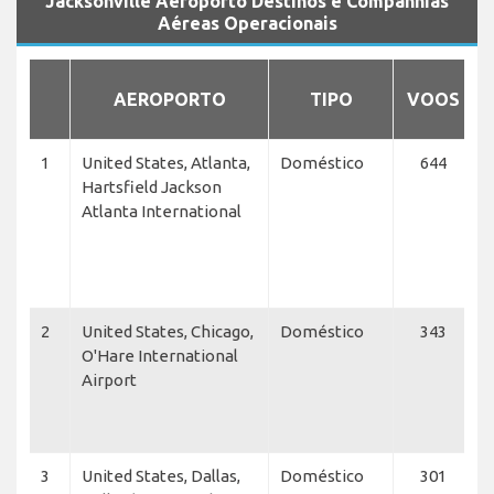
Jacksonville Aeroporto Destinos e Companhias
Aéreas Operacionais
AEROPORTO
TIPO
VOOS
1
United States, Atlanta,
Doméstico
644
D
Hartsfield Jackson
F
Atlanta International
C
N
W
2
United States, Chicago,
Doméstico
343
O'Hare International
A
Airport
A
E
A
3
United States, Dallas,
Doméstico
301