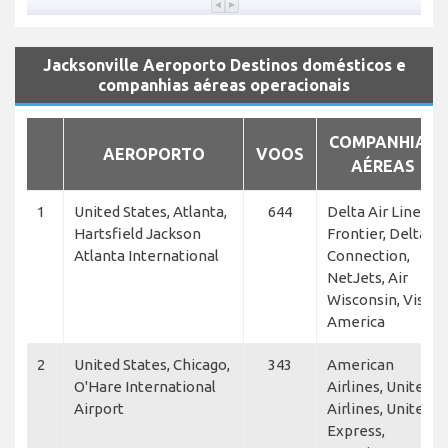
Jacksonville Aeroporto Destinos domésticos e
companhias aéreas operacionais
COMPANHIAS
AEROPORTO
VOOS
AÉREAS
1
United States, Atlanta,
644
Delta Air Lines,
Hartsfield Jackson
Frontier, Delta
Atlanta International
Connection,
NetJets, Air
Wisconsin, Vista
America
2
United States, Chicago,
343
American
O'Hare International
Airlines, United
Airport
Airlines, United
Express,