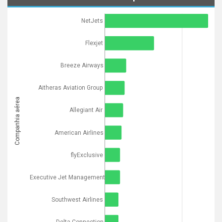
NetJets
Flexjet
Breeze Airways
Aitheras Aviation Group
Companhia aérea
Allegiant Air
American Airlines
flyExclusive
Executive Jet Management
Southwest Airlines
Delta Connection