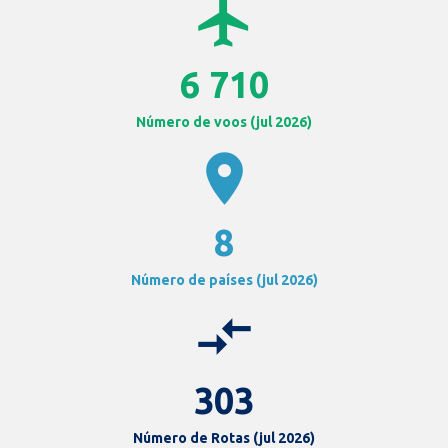
airplanemode_active
6 710
Número de voos (jul 2026)
location_on
8
Número de países (jul 2026)
compare_arrows
303
Número de Rotas (jul 2026)