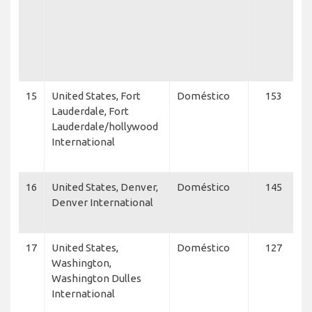
A
J
N
A
15
United States, Fort
Doméstico
153
J
Lauderdale, Fort
A
Lauderdale/hollywood
A
International
A
N
16
United States, Denver,
Doméstico
145
U
Denver International
A
17
United States,
Doméstico
127
U
Washington,
A
Washington Dulles
N
International
E