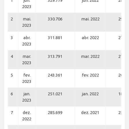
1
jun.
329.779
jun. 2022
286.0
2023
2
mai.
330.706
mai. 2022
292.8
2023
3
abr.
311.881
abr. 2022
272.1
2023
4
mar.
313.791
mar. 2022
276.1
2023
5
fev.
243.361
fev. 2022
204.3
2023
6
jan.
251.021
jan. 2022
186.2
2023
7
dez.
285.699
dez. 2021
253.5
2022