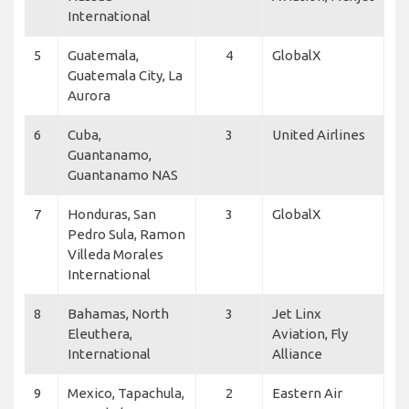
International
5
Guatemala,
4
GlobalX
Guatemala City, La
Aurora
6
Cuba,
3
United Airlines
Guantanamo,
Guantanamo NAS
7
Honduras, San
3
GlobalX
Pedro Sula, Ramon
Villeda Morales
International
8
Bahamas, North
3
Jet Linx
Eleuthera,
Aviation, Fly
International
Alliance
9
Mexico, Tapachula,
2
Eastern Air