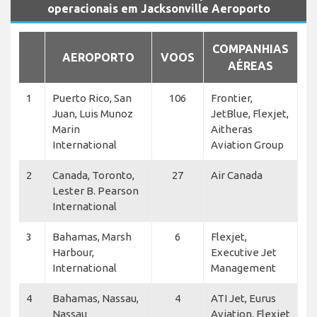
operacionais em Jacksonville Aeroporto
COMPANHIAS
AEROPORTO
VOOS
AÉREAS
1
Puerto Rico, San
106
Frontier,
Juan, Luis Munoz
JetBlue, Flexjet,
Marin
Aitheras
International
Aviation Group
2
Canada, Toronto,
27
Air Canada
Lester B. Pearson
International
3
Bahamas, Marsh
6
Flexjet,
Harbour,
Executive Jet
International
Management
4
Bahamas, Nassau,
4
ATI Jet, Eurus
Nassau
Aviation, Flexjet