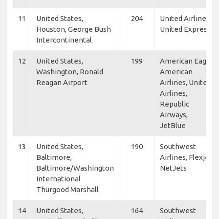
11
United States,
204
United Airlines,
Houston, George Bush
United Express
Intercontinental
12
United States,
199
American Eagle,
Washington, Ronald
American
Reagan Airport
Airlines, United
Airlines,
Republic
Airways,
JetBlue
13
United States,
190
Southwest
Baltimore,
Airlines, Flexjet,
Baltimore/Washington
NetJets
International
Thurgood Marshall
14
United States,
164
Southwest