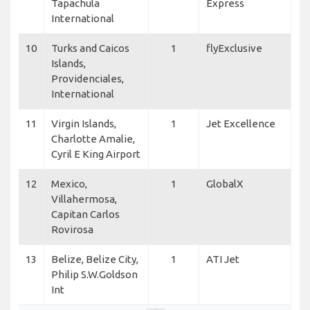
Tapachula
Express
International
10
Turks and Caicos
1
flyExclusive
Islands,
Providenciales,
International
11
Virgin Islands,
1
Jet Excellence
Charlotte Amalie,
Cyril E King Airport
12
Mexico,
1
GlobalX
Villahermosa,
Capitan Carlos
Rovirosa
13
Belize, Belize City,
1
ATI Jet
Philip S.W.Goldson
Int