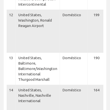
Intercontinental
12
United States,
Doméstico
199
A
Washington, Ronald
Reagan Airport
A
A
R
A
J
13
United States,
Doméstico
190
Baltimore,
A
Baltimore/Washington
N
International
Thurgood Marshall
14
United States,
Doméstico
164
Nashville, Nashville
A
International
A
F