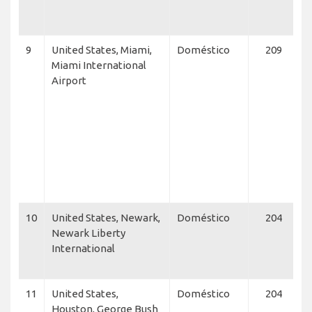
A
9
United States, Miami,
Doméstico
209
Miami International
A
Airport
A
A
A
N
E
E
E
10
United States, Newark,
Doméstico
204
U
Newark Liberty
U
International
N
A
11
United States,
Doméstico
204
U
Houston, George Bush
U