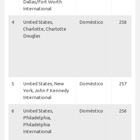
Dallas/Fort Worth
A
International
N
4
United States,
Doméstico
258
Charlotte, Charlotte
A
Douglas
N
A
A
F
A
V
5
United States, New
Doméstico
257
J
York, John F Kennedy
C
International
D
6
United States,
Doméstico
256
Philadelphia,
A
Philadelphia
F
International
A
A