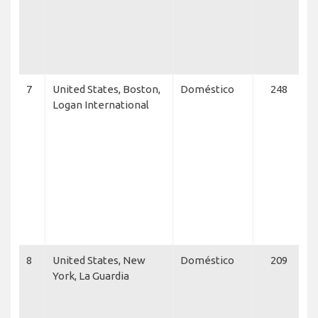
A
N
E
7
United States, Boston,
Doméstico
248
D
Logan International
C
J
A
A
S
F
A
A
8
United States, New
Doméstico
209
D
York, La Guardia
C
D
A