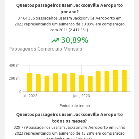
Quantos passageiros usam Jacksonville Aeroporto
por ano?
3 164 336 passageiros usaram Jacksonville Aeroporto em
2022 representando um aumento de 30,89% em comparação
com 2021 (2 417 531).
30,89%
trending_up
Passageiros Comerciais Mensais
400 mil
200 mil
0
jul., 2022
jan., 2023
Período de tempo
Quantos passageiros usam Jacksonville Aeroporto
todos os meses?
329 779 passageiros usaram Jacksonville Aeroporto em junho
2023 representando um aumento de 15,28% em comparação
com junho 2022 (286 074).