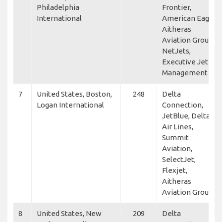
Philadelphia
Frontier,
International
American Eagle,
Aitheras
Aviation Group,
NetJets,
Executive Jet
Management
7
United States, Boston,
248
Delta
Logan International
Connection,
JetBlue, Delta
Air Lines,
Summit
Aviation,
SelectJet,
Flexjet,
Aitheras
Aviation Group
8
United States, New
209
Delta