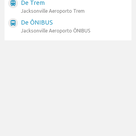
De Trem
train
Jacksonville Aeroporto Trem
De ÔNIBUS
directions_bus
Jacksonville Aeroporto ÔNIBUS