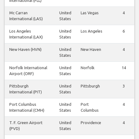
International (FLL)
Mc Carran
United
Las Vegas
4
International (LAS)
States
Los Angeles
United
Los Angeles
6
International (LAX)
States
New Haven (HVN)
United
New Haven
4
States
Norfolk International
United
Norfolk
14
Airport (ORF)
States
Pittsburgh
United
Pittsburgh
3
International (PIT)
States
Port Columbus
United
Port
4
International (CMH)
States
Columbus
T. F. Green Airport
United
Providence
4
(PVD)
States