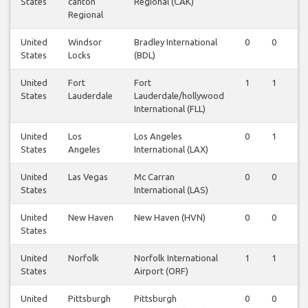
States
canton
Regional (CAK)
Regional
United
Windsor
Bradley International
0
0
1
States
Locks
(BDL)
United
Fort
Fort
1
1
1
States
Lauderdale
Lauderdale/hollywood
International (FLL)
United
Los
Los Angeles
0
1
0
States
Angeles
International (LAX)
United
Las Vegas
Mc Carran
0
0
1
States
International (LAS)
United
New Haven
New Haven (HVN)
0
0
0
States
United
Norfolk
Norfolk International
1
1
1
States
Airport (ORF)
United
Pittsburgh
Pittsburgh
0
0
0