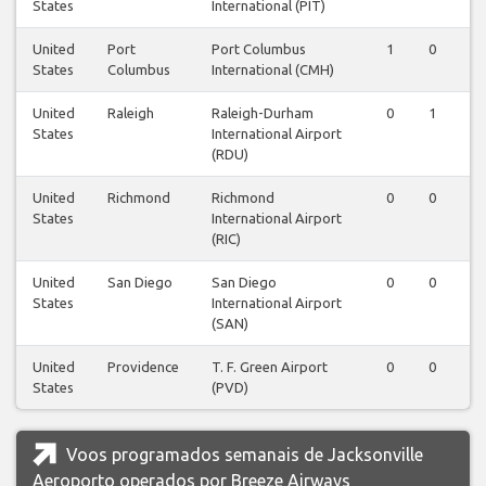
States
International (PIT)
United
Port
Port Columbus
1
0
0
States
Columbus
International (CMH)
United
Raleigh
Raleigh-Durham
0
1
0
States
International Airport
(RDU)
United
Richmond
Richmond
0
0
0
States
International Airport
(RIC)
United
San Diego
San Diego
0
0
1
States
International Airport
(SAN)
United
Providence
T. F. Green Airport
0
0
1
States
(PVD)
Voos programados semanais de Jacksonville
Aeroporto operados por Breeze Airways