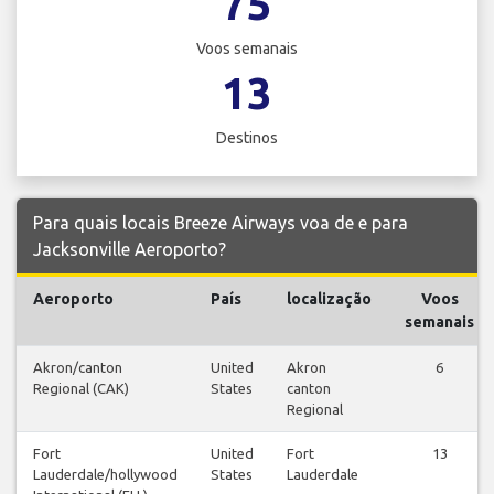
75
Voos semanais
13
Destinos
Para quais locais Breeze Airways voa de e para
Jacksonville Aeroporto?
Aeroporto
País
localização
Voos
semanais
Akron/canton
United
Akron
6
Regional (CAK)
States
canton
Regional
Fort
United
Fort
13
Lauderdale/hollywood
States
Lauderdale