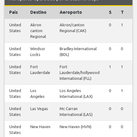
País
Destino
Aeroporto
S
T
Q
United
Akron
Akron/canton
0
1
0
States
canton
Regional (CAK)
Regional
United
Windsor
Bradley International
0
0
1
States
Locks
(BDL)
United
Fort
Fort
1
1
1
States
Lauderdale
Lauderdale/hollywood
International (FLL)
United
Los
Los Angeles
0
1
0
States
Angeles
International (LAX)
United
Las Vegas
Mc Carran
0
0
1
States
International (LAS)
United
New Haven
New Haven (HVN)
0
0
0
States