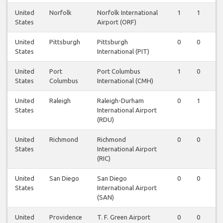
United
Norfolk
Norfolk International
1
1
1
States
Airport (ORF)
United
Pittsburgh
Pittsburgh
0
0
0
States
International (PIT)
United
Port
Port Columbus
1
0
0
States
Columbus
International (CMH)
United
Raleigh
Raleigh-Durham
0
1
0
States
International Airport
(RDU)
United
Richmond
Richmond
0
0
0
States
International Airport
(RIC)
United
San Diego
San Diego
0
0
1
States
International Airport
(SAN)
United
Providence
T. F. Green Airport
0
0
1