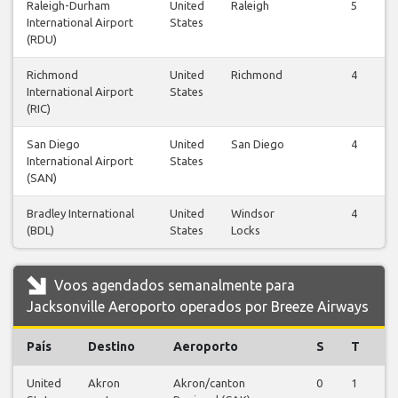
Raleigh-Durham
United
Raleigh
5
International Airport
States
(RDU)
Richmond
United
Richmond
4
International Airport
States
(RIC)
San Diego
United
San Diego
4
International Airport
States
(SAN)
Bradley International
United
Windsor
4
(BDL)
States
Locks
Voos agendados semanalmente para
Jacksonville Aeroporto operados por Breeze Airways
País
Destino
Aeroporto
S
T
Q
United
Akron
Akron/canton
0
1
0