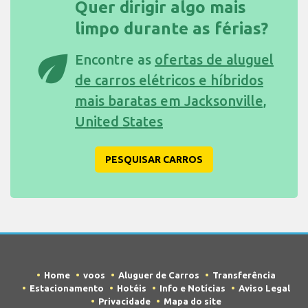
Quer dirigir algo mais
limpo durante as férias?
eco
Encontre as
ofertas de aluguel
de carros elétricos e híbridos
mais baratas em Jacksonville,
United States
PESQUISAR CARROS
Home
voos
Aluguer de Carros
Transferência
Estacionamento
Hotéis
Info e Notícias
Aviso Legal
Privacidade
Mapa do site