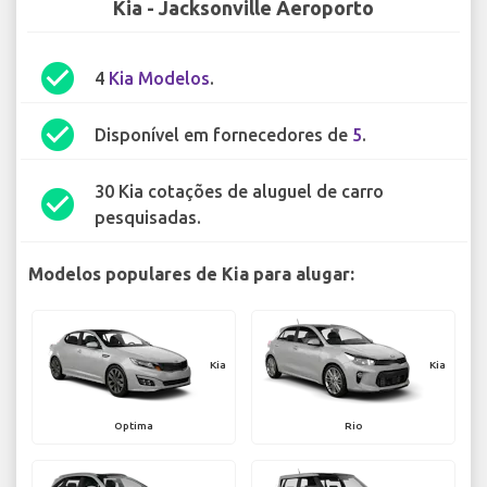
Kia - Jacksonville Aeroporto
check_circle
4
Kia Modelos
.
check_circle
Disponível em fornecedores de
5
.
30 Kia cotações de aluguel de carro
check_circle
pesquisadas.
Modelos populares de Kia para alugar:
Kia
Kia
Optima
Rio