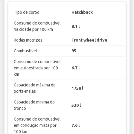
Tipo de corpo
Hatchback
Consumo de combustível
8.1 l
na cidade por 100 km
Rodas motrizes
Front wheel drive
Combustível
95
Consumo de combustível
em autoestrada por 100
6.7 l
km
Capacidade máxima do
1758 l
porta-malas
Capacidade mínima do
530 l
tronco
Consumo de combustível
em condução mista por
7.6 l
100 km