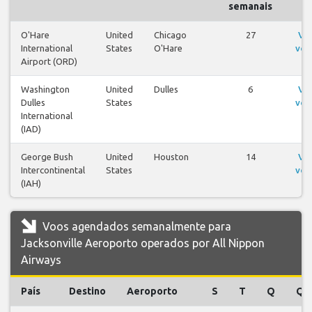
semanais
O'Hare
United
Chicago
27
Ve
International
States
O'Hare
voo
Airport (ORD)
Washington
United
Dulles
6
Ve
Dulles
States
voo
International
(IAD)
George Bush
United
Houston
14
Ve
Intercontinental
States
voo
(IAH)
Voos agendados semanalmente para
Jacksonville Aeroporto operados por All Nippon
Airways
País
Destino
Aeroporto
S
T
Q
Q