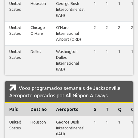
United
Houston
George Bush
1
1
1
1
States
Intercontinental
(IAH)
United
Chicago
O'Hare
2
2
2
2
States
O'Hare
International
Airport (ORD)
United
Dulles
Washington
1
1
1
1
States
Dulles
International
(IAD)
Voos programados semanais de Jacksonville
Aeroporto operados por All Nippon Airways
País
Destino
Aeroporto
S
T
Q
Q
United
Houston
George Bush
1
1
1
1
States
Intercontinental
(IAH)