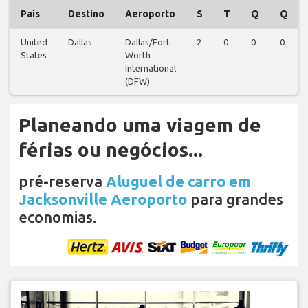
País
Destino
Aeroporto
S
T
Q
Q
United
Dallas
Dallas/Fort
2
0
0
0
States
Worth
International
(DFW)
Planeando uma viagem de
férias ou negócios...
pré-reserva
Aluguel de carro em
Jacksonville Aeroporto
para grandes
economias.